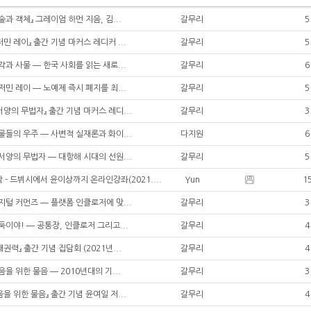
예술과 객체』 그레이엄 하먼 지음, 김...
갈무리
5
저민 레이』 출간 기념 마커스 레디커 ...
갈무리
5
감각과 사물 ― 한국 사회를 읽는 새로...
갈무리
6
벤저민 레이 ― 노예제 즉시 폐지를 최...
갈무리
5
서양의 무법자』 출간 기념 마커스 레디...
갈무리
3
사물들의 우주 ― 사변적 실재론과 화이...
다지원
6
대서양의 무법자 ― 대항해 시대의 선원...
갈무리
5
- 드뷔시에서 윤이상까지 온라인강좌(2021....
Yun
1
피지털 커먼즈 ― 플랫폼 인클로저에 맞...
갈무리
3
도둑이야! ― 공통장, 인클로저 그리고...
갈무리
4
재권력』 출간 기념 집담회 (2021년...
갈무리
4
물음을 위한 물음 ― 2010년대의 기...
갈무리
3
음을 위한 물음』 출간 기념 윤여일 저...
갈무리
4