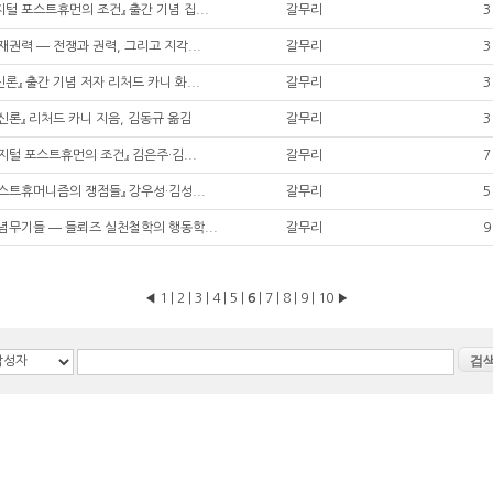
지털 포스트휴먼의 조건』 출간 기념 집...
갈무리
3
존재권력 ― 전쟁과 권력, 그리고 지각...
갈무리
3
신론』 출간 기념 저자 리처드 카니 화...
갈무리
3
재신론』 리처드 카니 지음, 김동규 옮김
갈무리
3
디지털 포스트휴먼의 조건』 김은주·김...
갈무리
7
포스트휴머니즘의 쟁점들』 강우성·김성...
갈무리
5
개념무기들 ― 들뢰즈 실천철학의 행동학...
갈무리
9
◀
1
|
2
|
3
|
4
|
5
|
6
|
7
|
8
|
9
|
10
▶