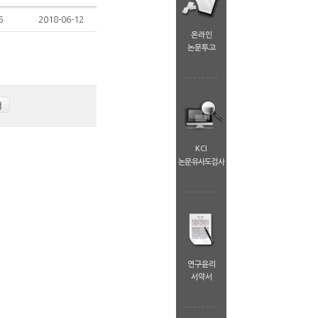
5
2018-06-12
온라인
논문투고
KCI
논문유사도검사
연구윤리
서약서