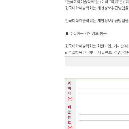
아
이
디
(*)
비
밀
번
호
(*)