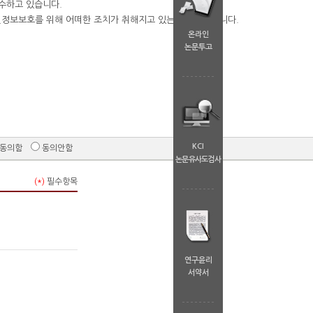
온라인
논문투고
KCI
동의함
동의안함
논문유사도검사
(*)
필수항목
연구윤리
서약서