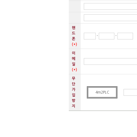
핸
드
-
-
폰
(*)
이
메
일
(*)
무
단
가
4m2PLC
입
방
지