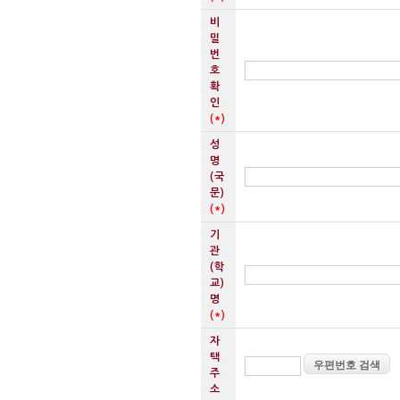
비
밀
번
호
확
인
(*)
성
명
(국
문)
(*)
기
관
(학
교)
명
(*)
자
택
우편번호 검색
주
소