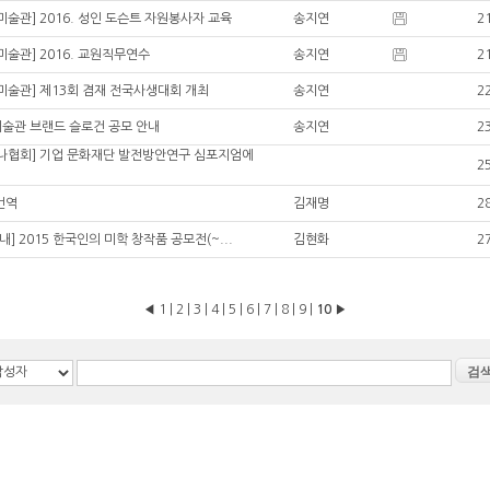
술관] 2016. 성인 도슨트 자원봉사자 교육
송지연
2
술관] 2016. 교원직무연수
송지연
2
미술관] 제13회 겸재 전국사생대회 개최
송지연
2
술관 브랜드 슬로건 공모 안내
송지연
2
나협회] 기업 문화재단 발전방안연구 심포지엄에
2
번역
김재명
2
내] 2015 한국인의 미학 창작품 공모전(~...
김현화
2
◀
1
|
2
|
3
|
4
|
5
|
6
|
7
|
8
|
9
|
10
▶