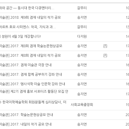
영화와 공간 ― 동시대 한국 다큐멘터리...
갈무리
1
술관] 2018. 제9회 겸재 내일의 작가 공모
송지연
1
모차르트 호모 사피엔스: 작곡, 지식과 과...
갈무리
1
 정원이 4월 3일 개강합니다!
다지원
1
술관] 2017. 제8회 겸재 학술논문현상공모
송지연
1
술관] 2017. 제8회 겸재 내일의 작가 공모
송지연
1
술관] 2017. 겸재 미술관 극장 안내
송지연
1
술관] 2017. 겸재 함께 공부하기 강좌 안내
송지연
1
술관] 2017. 명사석학 미술 인문학 강좌 안내
송지연
1
술관] 제2기 겸재 홍보 서포터즈 활동단 모집 안
송지연
1
> 한국미학예술학회 회원분들께 심리상담사, 미
사회교육중앙회
1
술관] 2017. 학술논문현상공모 안내
송지연
2
술관] 2017. 내일의 작가 공모 안내
송지연
2