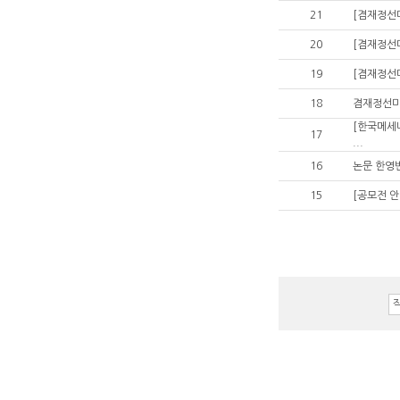
21
[겸재정선미
20
[겸재정선미
19
[겸재정선
18
겸재정선미
[한국메세
17
...
16
논문 한영
15
[공모전 안